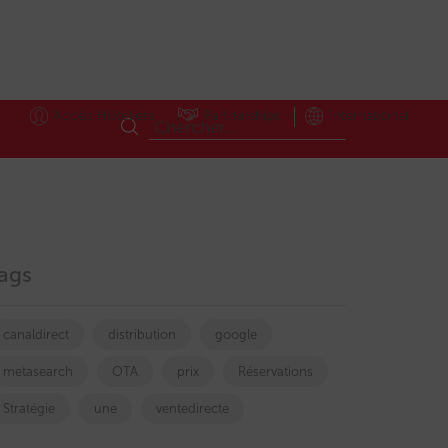
Accès Hôteliers
Partnerships
International
ags
canaldirect
distribution
google
metasearch
OTA
prix
Réservations
Stratégie
une
ventedirecte