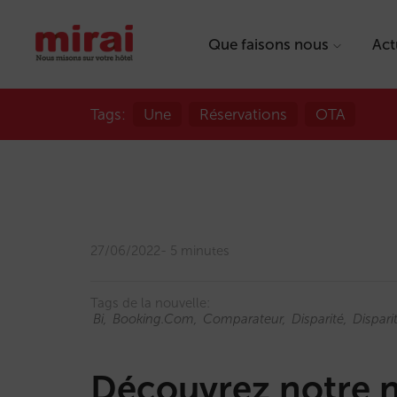
Que faisons nous
Act
Tags:
Une
Réservations
OTA
27/06/2022
5 minutes
Tags de la nouvelle:
Bi
Booking.com
Comparateur
Disparité
Dispari
Découvrez notre 