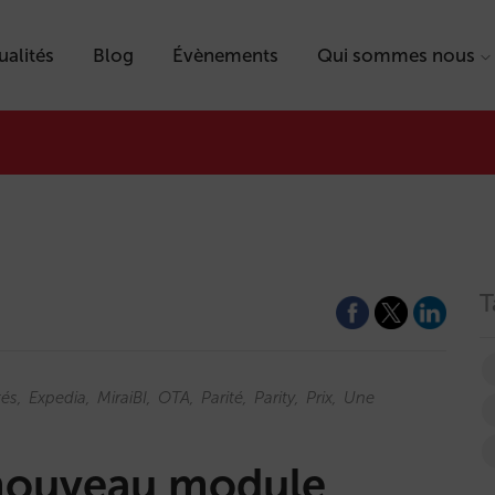
ualités
Blog
Évènements
Qui sommes nous
T
tés
Expedia
MiraiBI
OTA
Parité
Parity
Prix
Une
nouveau module