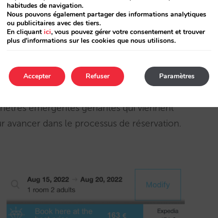
habitudes de navigation.
 Expedia ou Booking.com). Cet ajustement de
Nous pouvons également partager des informations analytiques
oit la disparité, et en aucun cas aux autres, ce
ou publicitaires avec des tiers.
En cliquant
ici
, vous pouvez gérer votre consentement et trouver
 moyen ne concernera que les clients qui voient
plus d'informations sur les cookies que nous utilisons.
ne sera jamais baissé pour tous.
obiles
. Nous avons énormément travaillé sur
Accepter
Refuser
Paramètres
tion parfaite qui garantisse une expérience
 fenêtres émergentes gênantes qui viennent
r avancer dans le processus de réservation.