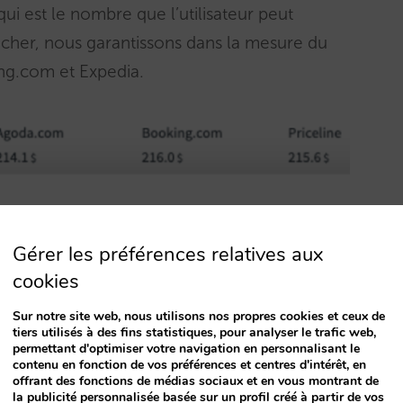
i est le nombre que l’utilisateur peut
ficher, nous garantissons dans la mesure du
ing.com et Expedia.
emps réel,
c’est-à-dire que nous n’afficherons
Gérer les préférences relatives aux
 pourquoi, nous afficherons les prix tels que
cookies
ttendre les clients.
Sur notre site web, nous utilisons nos propres cookies et ceux de
ner automatiquement le prix pour le client au
tiers utilisés à des fins statistiques, pour analyser le trafic web,
permettant d'optimiser votre navigation en personnalisant le
toujours sous votre propre contrôle des OTAs
contenu en fonction de vos préférences et centres d'intérêt, en
offrant des fonctions de médias sociaux et en vous montrant de
cher cet égaliseur, ainsi que la limite pour le
la publicité personnalisée basée sur un profil créé à partir de vos