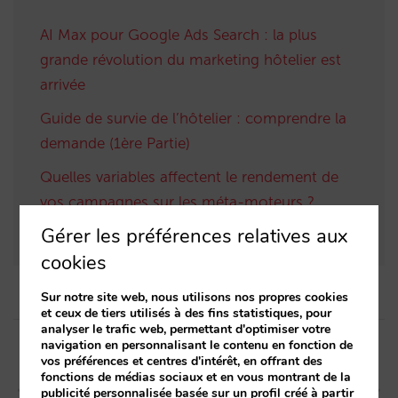
AI Max pour Google Ads Search : la plus
grande révolution du marketing hôtelier est
arrivée
Guide de survie de l’hôtelier : comprendre la
demande (1ère Partie)
Quelles variables affectent le rendement de
vos campagnes sur les méta-moteurs ?
(2ème Partie)
Gérer les préférences relatives aux
cookies
Sur notre site web, nous utilisons nos propres cookies
et ceux de tiers utilisés à des fins statistiques, pour
Post
analyser le trafic web, permettant d'optimiser votre
navigation en personnalisant le contenu en fonction de
navigation
Article précédent
Article suivant
vos préférences et centres d'intérêt, en offrant des
fonctions de médias sociaux et en vous montrant de la
10 conditions pour
Mirai s’intègre à Asksuite
publicité personnalisée basée sur un profil créé à partir