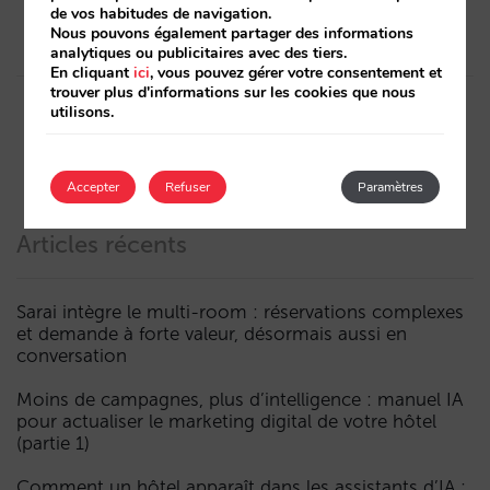
internationaliser les ventes de
de vos habitudes de navigation.
votre canal direct
Nous pouvons également partager des informations
analytiques ou publicitaires avec des tiers.
En cliquant
ici
, vous pouvez gérer votre consentement et
trouver plus d'informations sur les cookies que nous
utilisons.
Accepter
Refuser
Paramètres
Articles récents
Sarai intègre le multi-room : réservations complexes
et demande à forte valeur, désormais aussi en
conversation
Moins de campagnes, plus d’intelligence : manuel IA
pour actualiser le marketing digital de votre hôtel
(partie 1)
Comment un hôtel apparaît dans les assistants d’IA :