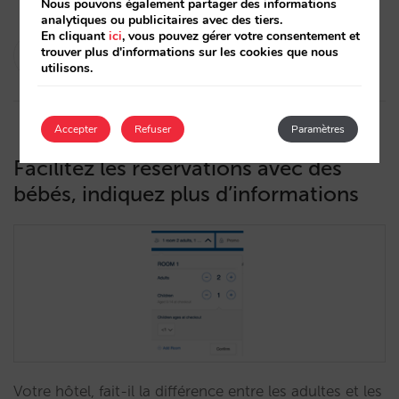
Nous pouvons également partager des informations
analytiques ou publicitaires avec des tiers.
En cliquant
ici
, vous pouvez gérer votre consentement et
Rocío Rivero
trouver plus d'informations sur les cookies que nous
utilisons.
29/04/2020
Accepter
Refuser
Paramètres
Facilitez les réservations avec des
bébés, indiquez plus d’informations
Votre hôtel, fait-il la différence entre les adultes et les