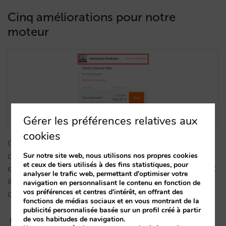
Cinq améliorations pour notre
moteur
Gérer les préférences relatives aux
cookies
Chez Mirai, nous nous engageons à l’amélioration
continue de notre moteur de réservations. Un
Sur notre site web, nous utilisons nos propres cookies
et ceux de tiers utilisés à des fins statistiques, pour
exemple sont ces cinq changements qui permettront
analyser le trafic web, permettant d'optimiser votre
à vos clients de lire plus facilement les résultats
navigation en personnalisant le contenu en fonction de
vos préférences et centres d'intérêt, en offrant des
durant le processus de réservation.…
fonctions de médias sociaux et en vous montrant de la
publicité personnalisée basée sur un profil créé à partir
de vos habitudes de navigation.