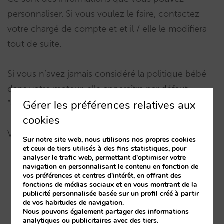
personnaliser. Si vous voulez le faire, contactez
votre chargé de compte et et il / elle le modifiera
tout de suite.
Si vous n’avez jamais considéré la politique bébé
dans votre moteur, elle apparaîtra par défaut
Gérer les préférences relatives aux
“gratuite”.
cookies
Vous pouvez également créer d’autres textes:
Sur notre site web, nous utilisons nos propres cookies
et ceux de tiers utilisés à des fins statistiques, pour
analyser le trafic web, permettant d'optimiser votre
navigation en personnalisant le contenu en fonction de
“Lit bébé gratuit”.
vos préférences et centres d'intérêt, en offrant des
fonctions de médias sociaux et en vous montrant de la
“Partage gratuit des lits existants”.
publicité personnalisée basée sur un profil créé à partir
de vos habitudes de navigation.
“Gratuit si vous apportez votre propre berceau”
Nous pouvons également partager des informations
analytiques ou publicitaires avec des tiers.