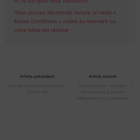
et ce sur quoi nous travaillons
Vous pouvez désormais inclure un texte «
Autres conditions » visible au moment où
votre hôtel est réservé
Post
navigation
Article précédent
Article suivant
Google incorpore des photos
“N’annulez pas : reportez”.
à Hotel Ads
Vous pouvez à présent
différencier ces réservations