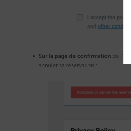
Sur la page de confirmation
de l’uti
annuler sa réservation :