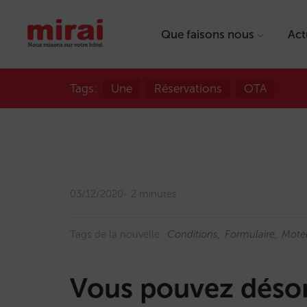
Que faisons nous
Act
Tags:
Une
Réservations
OTA
03/12/2020
2 minutes
Tags de la nouvelle:
Conditions
Formulaire
Mote
Vous pouvez désor