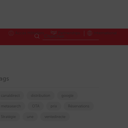
Accès Hôteliers
Partnerships
International
ags
canaldirect
distribution
google
metasearch
OTA
prix
Réservations
Stratégie
une
ventedirecte