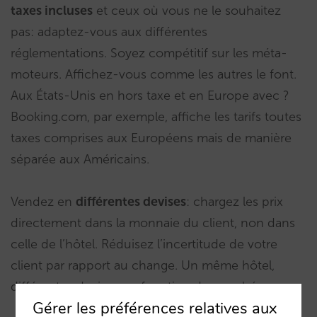
taxes incluses
et ceux où vous ne le souhaitez
pas: adaptez-vous aux différentes
réglementations. Soyez compétitif sur les méta-
moteurs. Affichez-vous comme les autres le font.
Aux États-Unis en hors taxe et en Europe avec ?
Booking.com, par exemple, affiche les tarifs toutes
taxes comprises aux Européens mais de manière
séparée aux Américains.
Vendez en
différentes devises
: chargez les prix
directement dans la monnaie du client, non dans
celle de l’hôtel. Réduisez l’incertitude de votre
client par rapport au change. Un même hôtel,
différentes devises en fonction du marché.
Gérer les préférences relatives aux