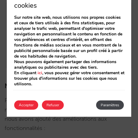
cookies
Sur notre site web, nous utilisons nos propres cookies
et ceux de tiers utilisés à des fins statistiques, pour
analyser le trafic web, permettant d'optimiser votre
navigation en personnalisant le contenu en fonction de
vos préférences et centres d'intérêt, en offrant des
fonctions de médias sociaux et en vous montrant de la
publicité personnalisée basée sur un profil créé à partir
de vos habitudes de navigation.
Nous pouvons également partager des informations
analytiques ou publicitaires avec des tiers.
En cliquant
ici
, vous pouvez gérer votre consentement et
trouver plus d'informations sur les cookies que nous
utilisons.
Nouvelles fonctionnalités
Profitant de la restructuration du système que
Accepter
Refuser
Paramètres
nous ont supposé tous ces grands changements,
nous avons ajouté des améliorations aux
fonctionnalités :