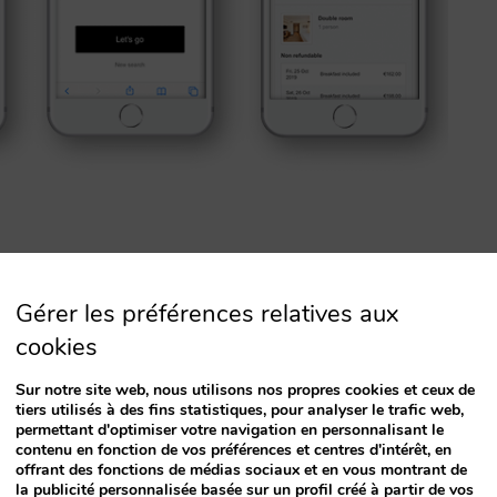
mbres sont traitées à l’aide d’un assistant qui
ar une.
Gérer les préférences relatives aux
cookies
eloppement responsive. À la différence des
Sur notre site web, nous utilisons nos propres cookies et ceux de
tiers utilisés à des fins statistiques, pour analyser le trafic web,
ose un processus spécifique aux smartphones,
permettant d'optimiser votre navigation en personnalisant le
les ordinateurs de bureau (desktop), ce qui
contenu en fonction de vos préférences et centres d'intérêt, en
offrant des fonctions de médias sociaux et en vous montrant de
iences d’utilisation et d’optimiser la conversion
la publicité personnalisée basée sur un profil créé à partir de vos