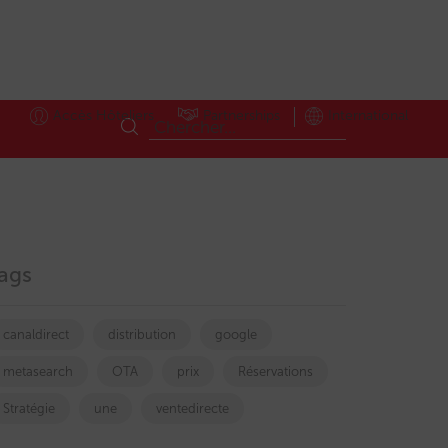
Accès Hôteliers
Partnerships
International
ags
canaldirect
distribution
google
metasearch
OTA
prix
Réservations
Stratégie
une
ventedirecte