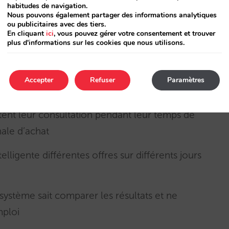
habitudes de navigation.
Nous pouvons également partager des informations analytiques
 de conversion. Le nouveau moteur mobile
ou publicitaires avec des tiers.
ndrez compte dès la première utilisation
En cliquant
ici
, vous pouvez gérer votre consentement et trouver
plus d'informations sur les cookies que nous utilisons.
 selon chaque cas …et parfois même seulement
Accepter
Refuser
Paramètres
occupation choisis. Nous facilitons la recherche
pètent leur consultation pendant leur temps de
nale d’achat
lligente différentes offres sur différents jours
e système sait comparer les résultats et ne
mploi