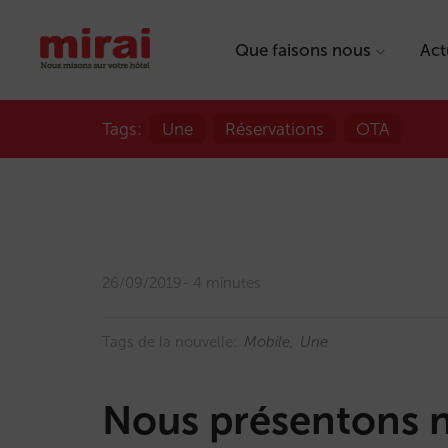
Que faisons nous
Act
Tags:
Une
Réservations
OTA
26/09/2019
4 minutes
Tags de la nouvelle:
Mobile
Une
Nous présentons 