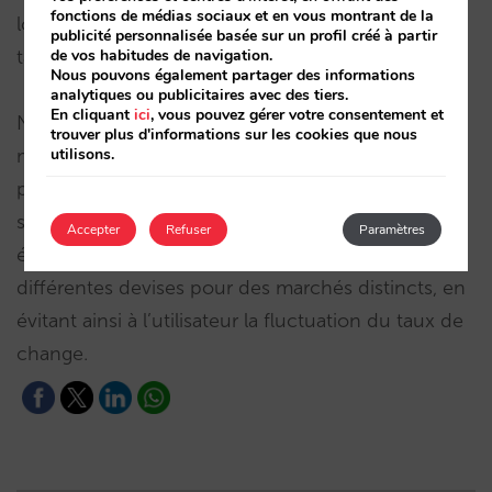
fonctions de médias sociaux et en vous montrant de la
localisée, vous pourrez exclure des pays de vos
publicité personnalisée basée sur un profil créé à partir
tarifs flexibles.
de vos habitudes de navigation.
Nous pouvons également partager des informations
analytiques ou publicitaires avec des tiers.
En cliquant
ici
, vous pouvez gérer votre consentement et
Nous vous rappelons que, si vous utilisez le
trouver plus d'informations sur les cookies que nous
moteur doté du
utilisons.
nouveau système de tarifs
, vous
pouvez, selon le marché, choisir que les taxes
s’affichent incluses ou non, et vous pouvez
Accepter
Refuser
Paramètres
également télécharger directement vos tarifs dans
différentes devises pour des marchés distincts, en
évitant ainsi à l’utilisateur la fluctuation du taux de
change.