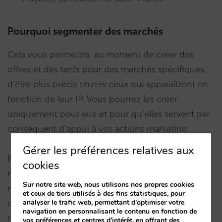
Pourquoi segmenter des marchés
Cela vous permettra, au moment de créer des
offres et des tarifs pour des marchés spécifiques,
d’être plus précis envers ceux qui apparaîtront en
fonction de leur IP. Vous pourrez les créer
uniquement pour eux et pour qu’elles servent par
conséquent d’appui à vos actions marketing.
Gérer les préférences relatives aux
Parmi les autres usages possibles auxquels vous
cookies
n’auriez peut-être pas pensé, il y a la possibilité de
Sur notre site web, nous utilisons nos propres cookies
modifier les conditions
et ceux de tiers utilisés à des fins statistiques, pour
d’annulation/paiement/garantie en fonction du
analyser le trafic web, permettant d'optimiser votre
navigation en personnalisant le contenu en fonction de
marché. Par exemple, si vous détectez une fraude
vos préférences et centres d'intérêt, en offrant des