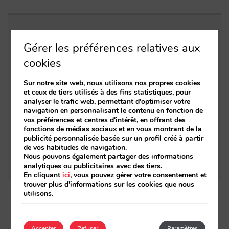
Entrées apparentées
Gérer les préférences relatives aux
cookies
Voici le nouveau design de la page de
recherche par destination pour les chaînes
Sur notre site web, nous utilisons nos propres cookies
et ceux de tiers utilisés à des fins statistiques, pour
Tout ce que nous avons développé en 2020
analyser le trafic web, permettant d'optimiser votre
et ce sur quoi nous travaillons
navigation en personnalisant le contenu en fonction de
vos préférences et centres d'intérêt, en offrant des
fonctions de médias sociaux et en vous montrant de la
Vous pouvez désormais inclure un texte «
publicité personnalisée basée sur un profil créé à partir
Autres conditions » visible au moment où
de vos habitudes de navigation.
Nous pouvons également partager des informations
votre hôtel est réservé
analytiques ou publicitaires avec des tiers.
En cliquant
ici
, vous pouvez gérer votre consentement et
trouver plus d'informations sur les cookies que nous
utilisons.
Post
Accepter
Refuser
Paramètres