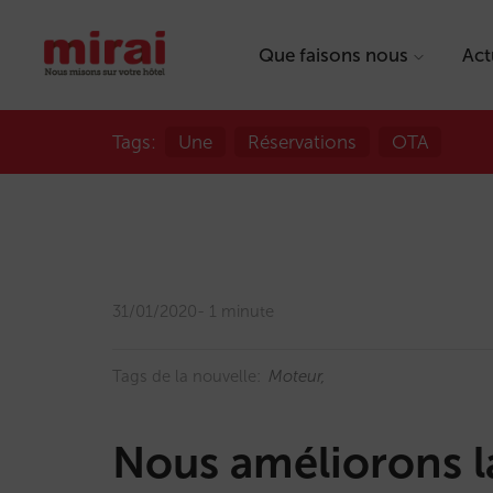
Que faisons nous
Act
Tags:
Une
Réservations
OTA
31/01/2020
1 minute
Tags de la nouvelle:
Moteur
Nous améliorons la