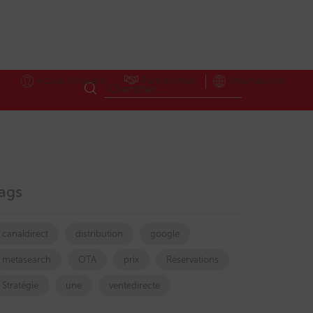
Accès Hôteliers
Partnerships
International
ags
canaldirect
distribution
google
metasearch
OTA
prix
Réservations
Stratégie
une
ventedirecte