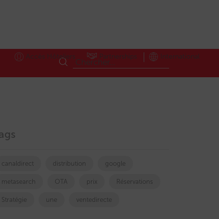
Accès Hôteliers
Partnerships
International
ags
canaldirect
distribution
google
metasearch
OTA
prix
Réservations
Stratégie
une
ventedirecte