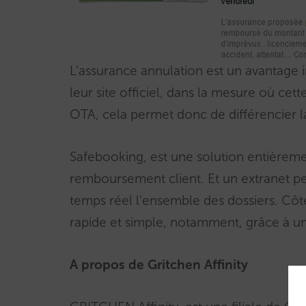
L’assurance annulation est un avantage i
leur site officiel, dans la mesure où cett
OTA, cela permet donc de différencier la
Safebooking, est une solution entièreme
remboursement client. Et un extranet per
temps réel l’ensemble des dossiers. Cô
rapide et simple, notamment, grâce à un
A propos de Gritchen Affinity