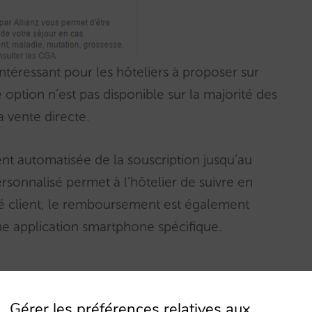
ntéressant pour les hôteliers à proposer sur
e option n’est pas disponible sur la majorité des
 vente directe.
nt automatisée de la souscription jusqu’au
sonnalisé permet à l’hôtelier de suivre en
té client, le remboursement est également
e application smartphone spécifique.
Gérer les préférences relatives aux