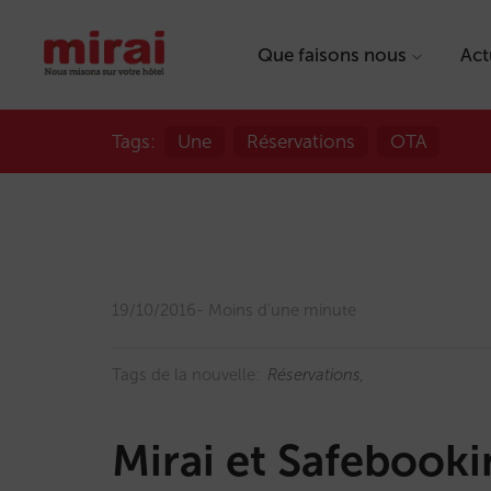
Que faisons nous
Act
Tags:
Une
Réservations
OTA
19/10/2016
Moins d'une minute
Tags de la nouvelle:
Réservations
Mirai et Safebook