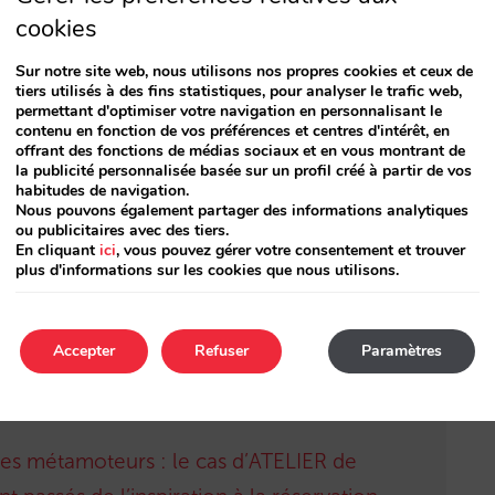
RITCHEN Assurances (25ème courtier français,
cookies
e complémentaires) créée en 2011, pour
chés tourismes et loisirs. La société a mis en
Sur notre site web, nous utilisons nos propres cookies et ceux de
tiers utilisés à des fins statistiques, pour analyser le trafic web,
 nombreuses structures françaises dont
permettant d'optimiser votre navigation en personnalisant le
contenu en fonction de vos préférences et centres d'intérêt, en
ires), Sport 2000, Groupon, Justforme ou
offrant des fonctions de médias sociaux et en vous montrant de
la publicité personnalisée basée sur un profil créé à partir de vos
Et aujourd’hui, l’hôtellerie avec SAFEBOOKING
habitudes de navigation.
Nous pouvons également partager des informations analytiques
ou publicitaires avec des tiers.
En cliquant
ici
, vous pouvez gérer votre consentement et trouver
plus d'informations sur les cookies que nous utilisons.
Accepter
Refuser
Paramètres
es métamoteurs : le cas d’ATELIER de