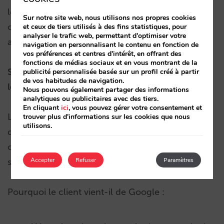
leurs clients et par conséquent améliorer la
Sur notre site web, nous utilisons nos propres cookies
conversion. La décision de l’utiliser ou non
et ceux de tiers utilisés à des fins statistiques, pour
analyser le trafic web, permettant d'optimiser votre
appartient à l’OTA ou à l’hôtel.
navigation en personnalisant le contenu en fonction de
vos préférences et centres d'intérêt, en offrant des
fonctions de médias sociaux et en vous montrant de la
Si je décide d’utiliser Book on Google, d’où vient
publicité personnalisée basée sur un profil créé à partir
de vos habitudes de navigation.
le client qui réserve par ce biais ?
Nous pouvons également partager des informations
analytiques ou publicitaires avec des tiers.
En cliquant
ici
, vous pouvez gérer votre consentement et
Le débat est grand à ce sujet et les opinions sont
trouver plus d'informations sur les cookies que nous
utilisons.
disparates. Nous pencherions pour dire que le
client vient des deux endroits plutôt que d’un
Accepter
Refuser
Paramètres
seul.
Pourquoi le client vient-il de Google :