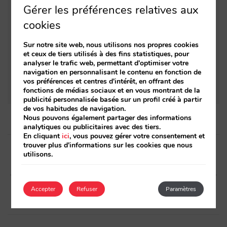
Comment les utilisateurs sont passés de
Gérer les préférences relatives aux
l’inspiration à la réservation
cookies
Découvrez le nouveau moteur de
Sur notre site web, nous utilisons nos propres cookies
réservations de Mirai
et ceux de tiers utilisés à des fins statistiques, pour
analyser le trafic web, permettant d'optimiser votre
Découvrez nos nouveaux rapports de ventes
navigation en personnalisant le contenu en fonction de
vos préférences et centres d'intérêt, en offrant des
mensuels
fonctions de médias sociaux et en vous montrant de la
publicité personnalisée basée sur un profil créé à partir
de vos habitudes de navigation.
Nous pouvons également partager des informations
analytiques ou publicitaires avec des tiers.
En cliquant
ici
, vous pouvez gérer votre consentement et
Post
trouver plus d'informations sur les cookies que nous
utilisons.
navigation
Article précédent
Article suivant
Nouveau rapport de
Book on Google (1 sur 4):
demande et gestion de stock
Qu’est-ce que c’est et
Accepter
Refuser
Paramètres
pour DATES FUTURES
comment le voit le client