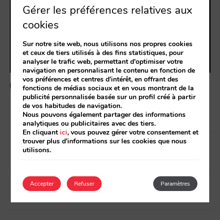
Gérer les préférences relatives aux
cookies
Sur notre site web, nous utilisons nos propres cookies
et ceux de tiers utilisés à des fins statistiques, pour
analyser le trafic web, permettant d'optimiser votre
navigation en personnalisant le contenu en fonction de
vos préférences et centres d'intérêt, en offrant des
fonctions de médias sociaux et en vous montrant de la
publicité personnalisée basée sur un profil créé à partir
de vos habitudes de navigation.
Nous pouvons également partager des informations
analytiques ou publicitaires avec des tiers.
En cliquant
ici
, vous pouvez gérer votre consentement et
Post
trouver plus d'informations sur les cookies que nous
utilisons.
navigation
Article précédent
Article suivant
Infographie sur l’utilisation
Renvoyez des réservations à
des mobiles à Paris
vos clients : les nouvelles
Accepter
Refuser
Paramètres
options