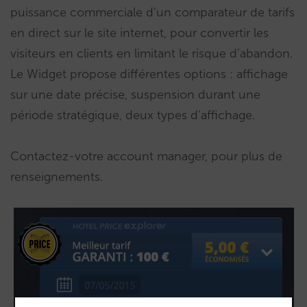
puissance commerciale d’un comparateur de tarifs
en direct sur le site internet, pour convertir les
visiteurs en clients en limitant le risque d’abandon.
Le Widget propose différentes options : affichage
sur une date précise, suspension durant une
période stratégique, deux types d’affichage.
Contactez-votre account manager, pour plus de
renseignements.