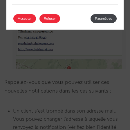
Accepter
Refuser
Paramètres
Rappelez-vous que vous pouvez utiliser ces
nouvelles notifications dans les cas suivants :
Un client s’est trompé dans son adresse mail.
Vous pouvez changer l’adresse à laquelle vous
renvoyez la notification (vérifiez bien l’identité