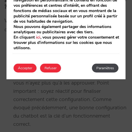
navigation en personnalisant le contenu en fonction de
vos préférences et centres d'intérêt, en offrant des
?
fonctions de médias sociaux et en vous montrant de la
publicité personnalisée basée sur un profil créé à partir
Voici un petit résumé des valeurs différentielles de
de vos habitudes de navigation.
Nous pouvons également partager des informations
cet outil :
analytiques ou publicitaires avec des tiers.
En cliquant
ici
, vous pouvez gérer votre consentement et
trouver plus d'informations sur les cookies que nous
utilisons.
Installation et configuration rapides. Vous
remplissez les questions et les réponses avec
lesquelles vous voulez lancer le chatbot et leur
Accepter
Refuser
Paramètres
équipe les télécharge dans le système pour que
vous n’ayez plus qu’à les approuver. Point
important : soyez réactif pour finaliser
correctement cette configuration. Comme
évoqué précédemment, une bonne configuration
du chatbot est la clé d’un fonctionnement
correct.