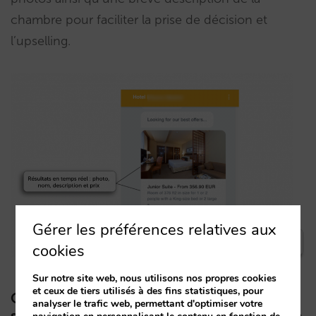
chambre pour faciliter la prise de décision et
l’upselling.
Gérer les préférences relatives aux
cookies
Sur notre site web, nous utilisons nos propres cookies
et ceux de tiers utilisés à des fins statistiques, pour
Quelles sont les caractéristiques de la
analyser le trafic web, permettant d'optimiser votre
solution HiJiffy Guest Communications Hub