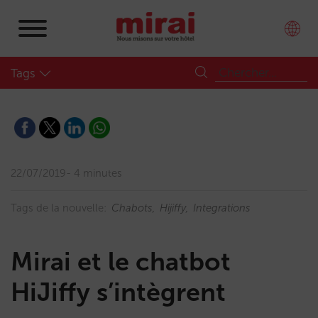
Tags
22/07/2019
4 minutes
Tags de la nouvelle:
Chabots
Hijiffy
Integrations
Mirai et le chatbot
HiJiffy s’intègrent