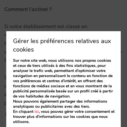
Comment l’activer ?
Si votre établissement est classé en
« Appartements » ou « Appartements
Gérer les préférences relatives aux
touristiques », vous n’aurez rien à faire et vous
cookies
verrez le changement bientôt s’il n’est pas encore
fait.
Sur notre site web, nous utilisons nos propres cookies
et ceux de tiers utilisés à des fins statistiques, pour
analyser le trafic web, permettant d'optimiser votre
navigation en personnalisant le contenu en fonction de
Si vous êtes classé en « Appart’hotel », et que le
vos préférences et centres d'intérêt, en offrant des
changement vous intéresse, contactez votre
fonctions de médias sociaux et en vous montrant de la
publicité personnalisée basée sur un profil créé à partir
account manager, si vous n’en avez toujours pas
de vos habitudes de navigation.
Nous pouvons également partager des informations
parlé.
analytiques ou publicitaires avec des tiers.
En cliquant
ici
, vous pouvez gérer votre consentement et
trouver plus d'informations sur les cookies que nous
utilisons.