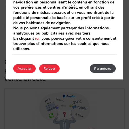
navigation en personnalisant le contenu en fonction de
vos préférences et centres d'intérêt, en offrant des
fonctions de médias sociaux et en vous montrant de la
publicité personnalisée basée sur un profil créé à partir
Isabel Rey
de vos habitudes de navigation.
Nous pouvons également partager des informations
09/04/2021
analytiques ou publicitaires avec des tiers.
En cliquant
ici
, vous pouvez gérer votre consentement et
trouver plus d'informations sur les cookies que nous
utilisons.
Comment choisir le meilleur
processeur de paiement pour votre
Accepter
Refuser
Paramètres
vente directe