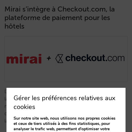
Mirai s’intègre à Checkout.com, la
plateforme de paiement pour les
hôtels
Désormais, les clients de Mirai peuvent bénéficier de
Gérer les préférences relatives aux
la connexion mise en place avec Checkout, de
cookies
manière à répondre à tous les besoins
d’encaissement de la vente directe qui découlent de
Sur notre site web, nous utilisons nos propres cookies
la réglementation PSD2.…
et ceux de tiers utilisés à des fins statistiques, pour
analyser le trafic web, permettant d'optimiser votre