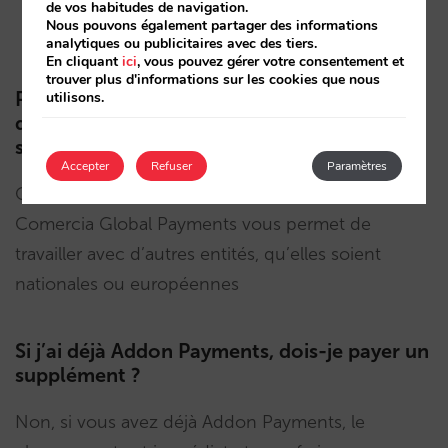
garantissant la conformité avec la norme
de vos habitudes de navigation.
Nous pouvons également partager des informations
européenne de paiement PSD2.
analytiques ou publicitaires avec des tiers.
En cliquant
ici
, vous pouvez gérer votre consentement et
trouver plus d'informations sur les cookies que nous
Puis-je souscrire à toutes ces améliorations
utilisons.
des paiements complémentaires quel que
soit ma banque?
Accepter
Refuser
Paramètres
Oui, sans aucun problème. La passerelle de
Comercia Global Payments vous permet de
travailler avec d’autres entités, qu’elles soient
nationales ou européennes
Si j’ai déjà Addon Payments, dois-je payer un
supplément ?
Non, si vous avez déjà Addon Payments, le