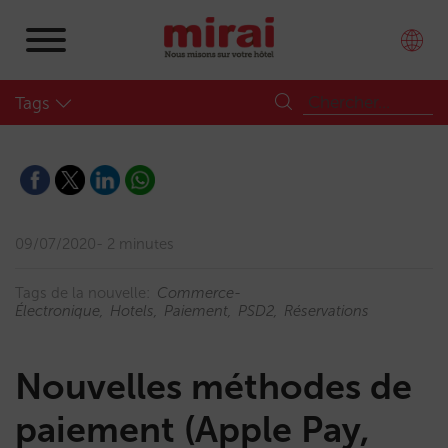
Tags
09/07/2020
2 minutes
Tags de la nouvelle:
Commerce-
Électronique
Hotels
Paiement
PSD2
Réservations
Nouvelles méthodes de
paiement (Apple Pay,