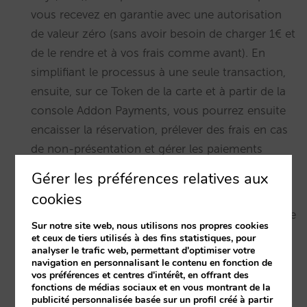
vous recevez en garantie avec une autorisation
de valeur zéro (sans avoir besoin de charger 1€ et
de le rendre et à vos frais comme avant). En
simplifiant le processus à une seule transaction,
ensuite, sur ce Token de la carte et à partir de la
console Addon Payments, vous pourrez ensuite
encaisser la réservation, prélever des frais en cas
de non-présentation et gérer les paiements
fractionnés.
Gérer les préférences relatives aux
cookies
Amélioration de la sécurité des paiements
: grâce
Sur notre site web, nous utilisons nos propres cookies
à ce changement, l’hôtel sera prêt à se
et ceux de tiers utilisés à des fins statistiques, pour
analyser le trafic web, permettant d'optimiser votre
conformer à l’authentification renforcée (SCA)
navigation en personnalisant le contenu en fonction de
permettant ainsi de distinguer facilement si la
vos préférences et centres d'intérêt, en offrant des
fonctions de médias sociaux et en vous montrant de la
carte fonctionne avec 3DS1 ou 3DS2,
publicité personnalisée basée sur un profil créé à partir