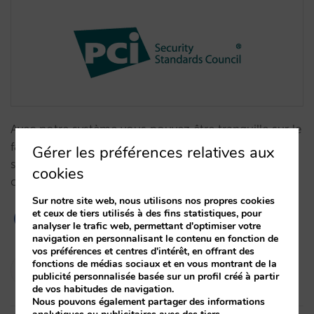
Avec notre système vous pouvez être tranquille sur le
fait que vous respectez les exigeants standards de
Gérer les préférences relatives aux
sécurité sur le stockage des données de carte de
cookies
crédit.…
Sur notre site web, nous utilisons nos propres cookies
et ceux de tiers utilisés à des fins statistiques, pour
analyser le trafic web, permettant d'optimiser votre
navigation en personnalisant le contenu en fonction de
vos préférences et centres d'intérêt, en offrant des
Isabel Rey
fonctions de médias sociaux et en vous montrant de la
publicité personnalisée basée sur un profil créé à partir
30/06/2017
de vos habitudes de navigation.
Nous pouvons également partager des informations