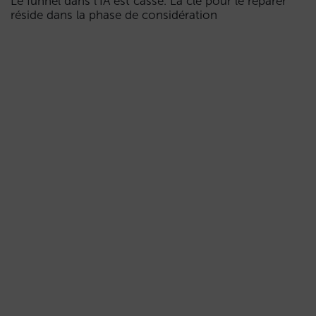
Le funnel dans l’IA est cassé. La clé pour le réparer
réside dans la phase de considération