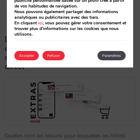
publicité personnalisée basée sur un profil créé à partir
20/03/2024
de vos habitudes de navigation.
Nous pouvons également partager des informations
analytiques ou publicitaires avec des tiers.
En cliquant
ici
, vous pouvez gérer votre consentement et
trouver plus d'informations sur les cookies que nous
utilisons.
Défis (stratégiques, marketing et
opérationnels) de la vente de services
supplémentaires dans votre canal
Accepter
Refuser
Paramètres
direct
Quelles sont les raisons pour lesquelles les hôtels