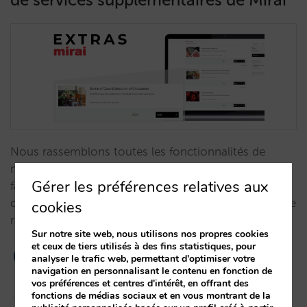
Nous rassemblons toutes les fonctionnalités de
notre système d'extras, qui vous permettront
Gérer les préférences relatives aux
facilement de configurer une proposition
différentielle et d’augmenter votre valeur moyenne de
cookies
réservation.…
Sur notre site web, nous utilisons nos propres cookies
et ceux de tiers utilisés à des fins statistiques, pour
analyser le trafic web, permettant d'optimiser votre
navigation en personnalisant le contenu en fonction de
vos préférences et centres d'intérêt, en offrant des
fonctions de médias sociaux et en vous montrant de la
Isabel Rey