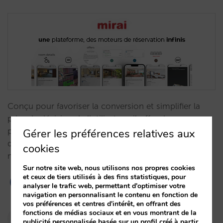
Conçu pour favoriser la conversion et simplifier la
prise de décision de l’utilisateur, il offre des
performances optimisées, personnalisation flexible,
Gérer les préférences relatives aux
des filtres intelligents, prix final transparent, module
cookies
multiroom et bien d'autres améliorations.…
Sur notre site web, nous utilisons nos propres cookies
et ceux de tiers utilisés à des fins statistiques, pour
analyser le trafic web, permettant d'optimiser votre
navigation en personnalisant le contenu en fonction de
vos préférences et centres d'intérêt, en offrant des
fonctions de médias sociaux et en vous montrant de la
Pablo Delgado
publicité personnalisée basée sur un profil créé à partir