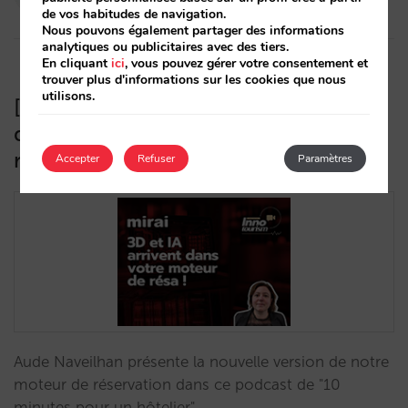
21/05/2025
de vos habitudes de navigation.
Nous pouvons également partager des informations
analytiques ou publicitaires avec des tiers.
En cliquant
ici
, vous pouvez gérer votre consentement et
trouver plus d'informations sur les cookies que nous
utilisons.
[Inno’Tourism] La 3D et l’IA
débarquent dans votre moteur de
réservation !
Accepter
Refuser
Paramètres
Aude Naveilhan présente la nouvelle version de notre
moteur de réservation dans ce podcast de "10
minutes pour un hôtelier".…