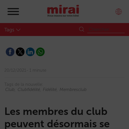
Tags
20/12/2021
1 minute
Tags de la nouvelle:
Club
Clubfidélité
Fidélité
Membresclub
Les membres du club
peuvent désormais se