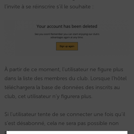
l’invite à se réinscrire s’il le souhaite :
À partir de ce moment, l’utilisateur ne figure plus
dans la liste des membres du club. Lorsque l’hôtel
téléchargera la base de données des inscrits au
club, cet utilisateur n’y figurera plus.
Si l’utilisateur tente de se connecter une fois qu’il
s’est désabonné, cela ne sera pas possible non
plus.