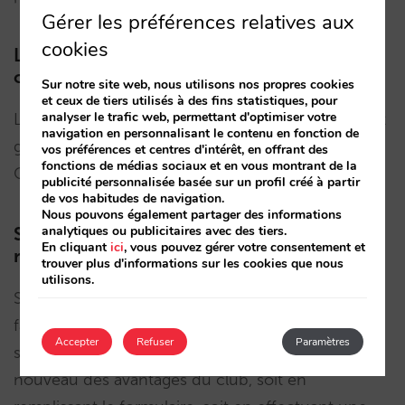
Gérer les préférences relatives aux
cookies
Le désabonnement d’un utilisateur est
communiqué au Cendyn CRM
Sur notre site web, nous utilisons nos propres cookies
et ceux de tiers utilisés à des fins statistiques, pour
analyser le trafic web, permettant d'optimiser votre
Lorsqu’un membre se désabonne, un message est
navigation en personnalisant le contenu en fonction de
généré automatiquement au travers de l’API à
vos préférences et centres d'intérêt, en offrant des
fonctions de médias sociaux et en vous montrant de la
Cendyn CRM, si l’hôtel dispose de ce CRM.
publicité personnalisée basée sur un profil créé à partir
de vos habitudes de navigation.
Nous pouvons également partager des informations
analytiques ou publicitaires avec des tiers.
Si un utilisateur se désabonne, il pourra se
En cliquant
ici
, vous pouvez gérer votre consentement et
réinscrire
trouver plus d'informations sur les cookies que nous
utilisons.
Si un utilisateur qui s’est désabonné décide de
faire partie à nouveau du club, il pourra le faire
Accepter
Refuser
Paramètres
sans aucun problème. Il pourra bénéficier à
nouveau des avantages du club, soit en