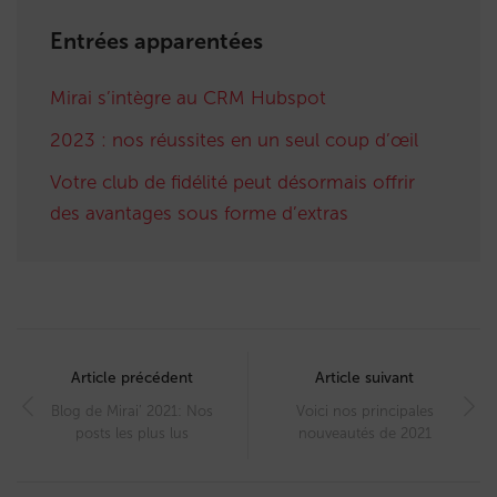
Entrées apparentées
Mirai s’intègre au CRM Hubspot
2023 : nos réussites en un seul coup d’œil
Votre club de fidélité peut désormais offrir
des avantages sous forme d’extras
Post
navigation
Article précédent
Article suivant
Blog de Mirai’ 2021: Nos
Voici nos principales
posts les plus lus
nouveautés de 2021