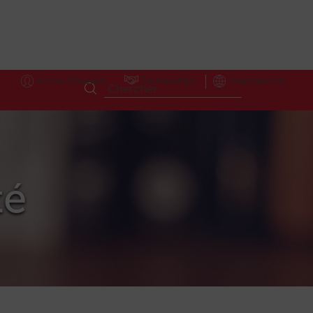
Accès Hôteliers
Partnerships
International
té