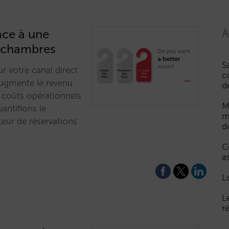
âce à une
A
s chambres
S
 votre canal direct
c
 augmente le revenu
d
 coûts opérationnels
M
antifions le
m
teur de réservations
d
C
a
L
L
r