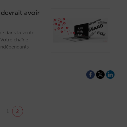
devrait avoir
me dans la vente
 Votre chaîne
s indépendants
1
2