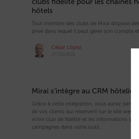
clubs fidélité pour les chaînes h
hôtels
Tout membre des clubs de Mirai dispose dé
privé dans lequel il peut gérer son compte e
César López
27/05/2021
Mirai s’intègre au CRM hôtelie
Grâce à cette intégration, vous aurez dans 
de vos clients qui réservent sur le site web, l
votre club de fidélité et les informations su
campagnes dans votre outil…