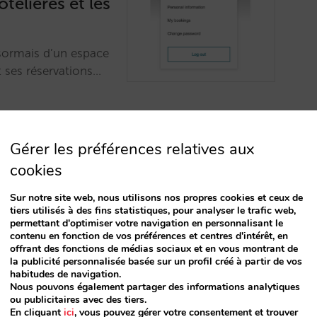
ôtelières et les
sormais d’un espace
t ses réservations…
Gérer les préférences relatives aux
cookies
Sur notre site web, nous utilisons nos propres cookies et ceux de
r Cendyn
tiers utilisés à des fins statistiques, pour analyser le trafic web,
permettant d'optimiser votre navigation en personnalisant le
le CRM les données
contenu en fonction de vos préférences et centres d'intérêt, en
offrant des fonctions de médias sociaux et en vous montrant de
es inscriptions à
la publicité personnalisée basée sur un profil créé à partir de vos
r la performance des
habitudes de navigation.
Nous pouvons également partager des informations analytiques
ou publicitaires avec des tiers.
En cliquant
ici
, vous pouvez gérer votre consentement et trouver