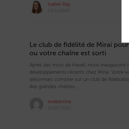
Isabel Rey
03/11/2020
Le club de fidélité de Mirai pou
ou votre chaîne est sorti
Après des mois de travail, nous inaugurons 
développements récents chez Mirai. Votre ve
désormais compter sur un club de fidélisatio
des grandes chaînes.…
evabarona
01/07/2020