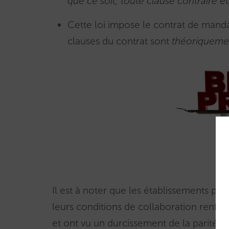
que ce soit, toute clause contraire é
Cette loi impose le contrat de mandat
clauses du contrat sont
théoriqueme
Il est à noter que les établissements pa
leurs conditions de collaboration renforc
et ont vu un durcissement de la parité 