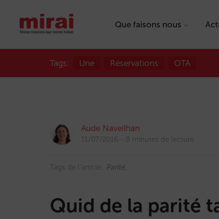
Que faisons nous
Act
Tags:
Une
Réservations
OTA
Aude Naveilhan
11/07/2016
8 minutes de lecture
Tags de l'article:
Parité
Quid de la parité ta