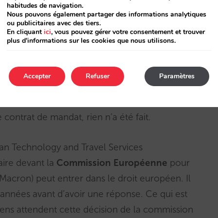
habitudes de navigation.
Nous pouvons également partager des informations analytiques
ou publicitaires avec des tiers.
s hôtels (c’est écrit noir sur blanc), les OTAs
En cliquant
ici
, vous pouvez gérer votre consentement et trouver
ents.
plus d'informations sur les cookies que nous utilisons.
edia n’appliquent pas la loi Macron. Elles ont
Accepter
Refuser
Paramètres
 avenant aux conditions de collaboration
es agissaient sous un contrat de mandat. Mais rien
e contrat de mandat, rien n’a été fait.
ean Technology and Travel Services
aire devant la
Commission Européenne
pour
ite Macron) peut entrer dans le droit européen. Il
s années avant d’avoir une réponse. Ce qui est
ns attendent cette décision de la commission