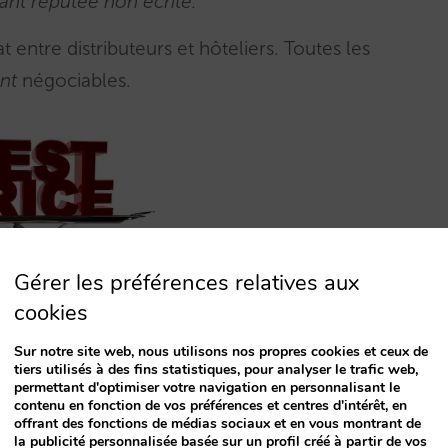
tant réputée non écrite.
“
 entre distributeurs et hôteliers. Toutes les
nt
négociables.
Gérer les préférences relatives aux
cookies
Sur notre site web, nous utilisons nos propres cookies et ceux de
tiers utilisés à des fins statistiques, pour analyser le trafic web,
rticipants au programme “hôtels préférés” ont vu
permettant d'optimiser votre navigation en personnalisant le
ées. Ils sont encore soumis à la parité tarifaire
contenu en fonction de vos préférences et centres d'intérêt, en
offrant des fonctions de médias sociaux et en vous montrant de
de conditions, de gamme et d’accès au stock.
la publicité personnalisée basée sur un profil créé à partir de vos