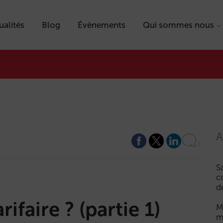
ualités
Blog
Évènements
Qui sommes nous
A
1
S
c
d
rifaire ? (partie 1)
M
m