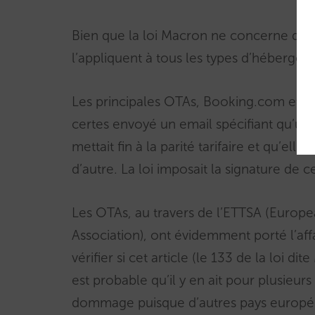
Bien que la loi Macron ne concerne que le
l’appliquent à tous les types d’hébergem
Les principales OTAs, Booking.com et Exp
certes envoyé un email spécifiant qu’un
mettait fin à la parité tarifaire et qu’ell
d’autre. La loi imposait la signature de c
Les OTAs, au travers de l’ETTSA (Europ
Association), ont évidemment porté l’aff
vérifier si cet article (le 133 de la loi d
est probable qu’il y en ait pour plusieur
dommage puisque d’autres pays europée