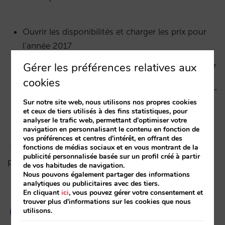
Ouvrir les disponibilités et charger les prix pour
l’année 2017
Gérer les préférences relatives aux
Prolongez vos offres actuelles pour l’année 2017
cookies
Vérifier que vous avez bien chargé vos tarifs Petit-
Sur notre site web, nous utilisons nos propres cookies
Déjeuner et Demi-Pension pour 2017 dans
et ceux de tiers utilisés à des fins statistiques, pour
l’onglet : Prix/Régimes
analyser le trafic web, permettant d'optimiser votre
navigation en personnalisant le contenu en fonction de
vos préférences et centres d'intérêt, en offrant des
N’hesitez pas à contacter votre account manager
fonctions de médias sociaux et en vous montrant de la
publicité personnalisée basée sur un profil créé à partir
pour toute question supplémentaire.
de vos habitudes de navigation.
Nous pouvons également partager des informations
analytiques ou publicitaires avec des tiers.
En cliquant
ici
, vous pouvez gérer votre consentement et
trouver plus d'informations sur les cookies que nous
utilisons.