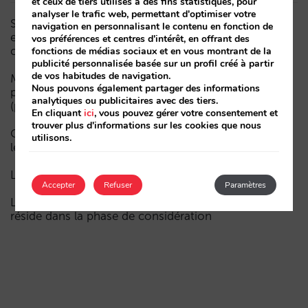
et ceux de tiers utilisés à des fins statistiques, pour
analyser le trafic web, permettant d'optimiser votre
Sarai intègre le multi-room : réservations complexes
navigation en personnalisant le contenu en fonction de
et demande à forte valeur, désormais aussi en
vos préférences et centres d'intérêt, en offrant des
conversation
fonctions de médias sociaux et en vous montrant de la
publicité personnalisée basée sur un profil créé à partir
de vos habitudes de navigation.
Moins de campagnes, plus d’intelligence : manuel IA
Nous pouvons également partager des informations
pour actualiser le marketing digital de votre hôtel
analytiques ou publicitaires avec des tiers.
(partie 1)
En cliquant
ici
, vous pouvez gérer votre consentement et
trouver plus d'informations sur les cookies que nous
Comment un hôtel apparaît dans les assistants d’IA :
utilisons.
les trois couches de visibilité
La fin de l’ère « Book on Metasearch »
Accepter
Refuser
Paramètres
Le funnel dans l’IA est cassé. La clé pour le réparer
réside dans la phase de considération