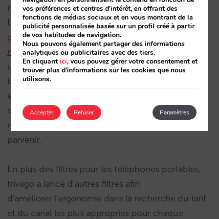
méta-moteurs, il ne suffit pas de s’y « brancher ».
vos préférences et centres d'intérêt, en offrant des
fonctions de médias sociaux et en vous montrant de la
Le scénario optimal consisterait à
exclure les OTA,
publicité personnalisée basée sur un profil créé à partir
de vos habitudes de navigation.
qui n’apportent pas de valeur sur les méta-
Nous pouvons également partager des informations
moteur
s
, bien que ce soit actuellement une
analytiques ou publicitaires avec des tiers.
En cliquant
ici
, vous pouvez gérer votre consentement et
utopie. Cette possibilité écartée, pour gagner la
trouver plus d'informations sur les cookies que nous
utilisons.
bataille contre les OTA, il est nécessaire de mettre
en place une stratégie sur les méta-moteurs et un
système de réservations qui vous permette de la
Accepter
Refuser
Paramètres
mener à bien. Mirai vous fournit les armes pour y
parvenir.
En plus des filtres pour les téléphones portables,
trivago a lancé d’autres filtres afin
d’améliorer l’ergonomie dans la recherche du tarif
et du canal les plus appropriés pour chaque