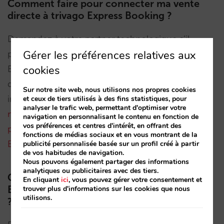
Comment faire pour connecter ma vente
directe à trivago Express Booking ?
Demandez à votre partner technologique s’il
Gérer les préférences relatives aux
possède une intégration certifiée avec trivago
cookies
Express Booking (nous rappelons que cela
demande un ajustement par rapport à l’actuelle
Sur notre site web, nous utilisons nos propres cookies
intégration du méta-moteur trivago).
Chez Mirai,
et ceux de tiers utilisés à des fins statistiques, pour
analyser le trafic web, permettant d'optimiser votre
nous sommes très fiers d’être un des premiers
navigation en personnalisant le contenu en fonction de
vos préférences et centres d'intérêt, en offrant des
partners offrant une intégration avec Express
fonctions de médias sociaux et en vous montrant de la
Booking
.
publicité personnalisée basée sur un profil créé à partir
de vos habitudes de navigation.
Nous pouvons également partager des informations
analytiques ou publicitaires avec des tiers.
Combien coûte trivago Express Booking ?
En cliquant
ici
, vous pouvez gérer votre consentement et
Est-ce un modèle CPC ou CPA/commission
trouver plus d'informations sur les cookies que nous
utilisons.
?