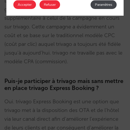
Dans la pratique, trivago Express Booking est
Accepter
Refuser
Paramètres
gratuit. C’est-à-dire qu’il ne suppose aucun frais
supplémentaire à celui de la campagne en cours
sur trivago. Cette campagne a évidemment un
coût et se base sur le traditionnel modèle CPC
(coût par clic) auquel trivago a toujours été fidèle
jusqu’à aujourd’hui. trivago ne travaille pas avec le
modèle CPA (commission).
Puis-je participer à trivago mais sans mettre
en place trivago Express Booking ?
Oui. trivago Express Booking est une option que
trivago met à la disposition des OTA et de l’hôtel
via leur canal direct afin d’améliorer l’expérience
de leurs clients et par conséquent d’améliorer la