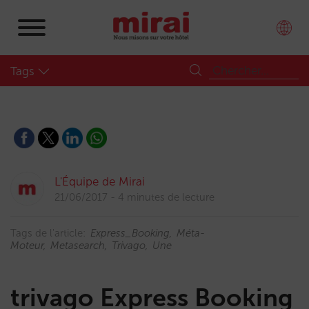
Tags
L'Équipe de Mirai
21/06/2017
4 minutes de lecture
Tags de l'article:
Express_Booking
Méta-
Moteur
Metasearch
Trivago
Une
trivago Express Booking