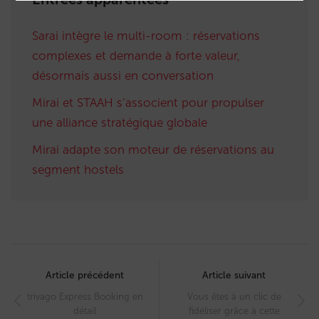
Sarai intègre le multi-room : réservations
complexes et demande à forte valeur,
désormais aussi en conversation
Mirai et STAAH s’associent pour propulser
une alliance stratégique globale
Mirai adapte son moteur de réservations au
segment hostels
Post
navigation
Article précédent
Article suivant
trivago Express Booking en
Vous êtes à un clic de
détail
fidéliser grâce à cette