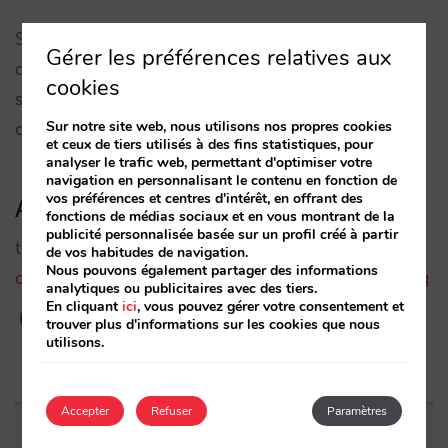
Si vous ne faites pas de campagnes sur trivago et
Gérer les préférences relatives aux
que vous souhaitez commencer à en faire ou
cookies
souhaitez plus d’information, n’hésitez pas à
Sur notre site web, nous utilisons nos propres cookies
contacter votre account manager.
et ceux de tiers utilisés à des fins statistiques, pour
analyser le trafic web, permettant d'optimiser votre
navigation en personnalisant le contenu en fonction de
vos préférences et centres d'intérêt, en offrant des
Article lié:
fonctions de médias sociaux et en vous montrant de la
publicité personnalisée basée sur un profil créé à partir
trivago Hotel Manager Blog:
Pablo Delgado,
de vos habitudes de navigation.
Nous pouvons également partager des informations
dirigeant de Mirai, parle de trivago Express Booking
analytiques ou publicitaires avec des tiers.
En cliquant
ici
, vous pouvez gérer votre consentement et
trouver plus d'informations sur les cookies que nous
utilisons.
Accepter
Refuser
Paramètres
Entrées apparentées