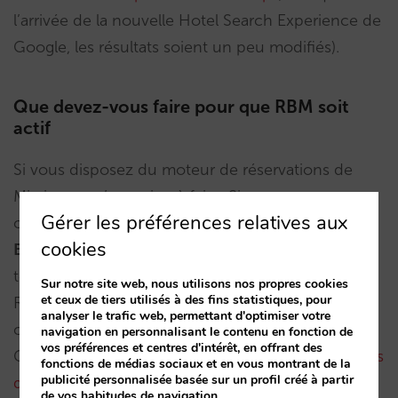
l’arrivée de la nouvelle Hotel Search Experience de
Google, les résultats soient un peu modifiés).
Que devez-vous faire pour que RBM soit
actif
Si vous disposez du moteur de réservations de
Mirai, vous n’avez rien à faire. Si vous avez une
Gérer les préférences relatives aux
campagne active sur Google Hotel Ads, le
Room
cookies
Booking Module est déjà activé
par défaut sur
tous les marchés disponibles. Nous pensons que
Sur notre site web, nous utilisons nos propres cookies
et ceux de tiers utilisés à des fins statistiques, pour
RBM est une fonctionnalité supplémentaire et
analyser le trafic web, permettant d'optimiser votre
complémentaire à vos campagnes standard de
navigation en personnalisant le contenu en fonction de
vos préférences et centres d'intérêt, en offrant des
Google Hotel Ads avec
beaucoup plus d’avantages
fonctions de médias sociaux et en vous montrant de la
publicité personnalisée basée sur un profil créé à partir
que d’inconvénients
.
de vos habitudes de navigation.