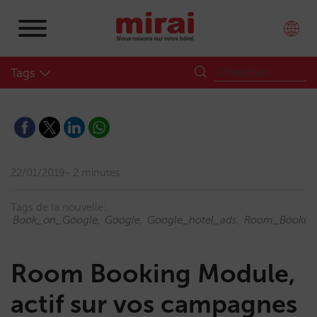
Tags
22/01/2019
2 minutes
Tags de la nouvelle:
Book_on_Google
Google
Google_hotel_ads
Room_Bookin
Room Booking Module,
actif sur vos campagnes