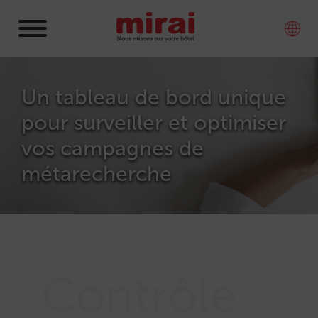
Un tableau de bord unique
pour surveiller et optimiser
vos campagnes de
métarecherche
Contrôle