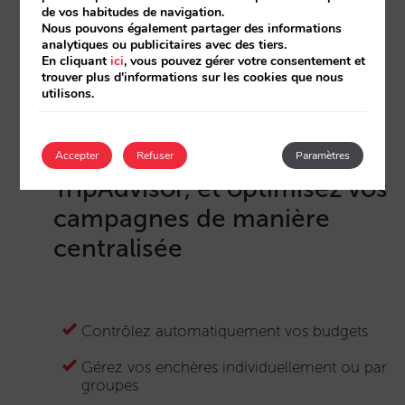
de vos habitudes de navigation.
Nous pouvons également partager des informations
analytiques ou publicitaires avec des tiers.
En cliquant
ici
, vous pouvez gérer votre consentement et
Gestion
trouver plus d'informations sur les cookies que nous
utilisons.
Gérez vos enchères
facilement sur trivago et
Accepter
Refuser
Paramètres
TripAdvisor, et optimisez vos
campagnes de manière
centralisée
Contrôlez automatiquement vos budgets
Gérez vos enchères individuellement ou par
groupes