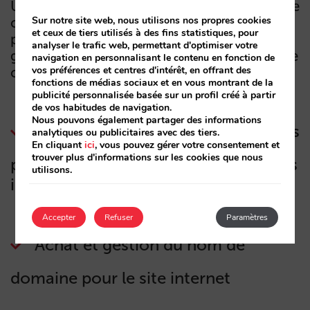
Une seule édition dans l’extranet modifiera le
Sur notre site web, nous utilisons nos propres cookies
contenu général des pages d’offres et la
et ceux de tiers utilisés à des fins statistiques, pour
page de chaque type d’offre, le contenu
analyser le trafic web, permettant d'optimiser votre
général des pages de chambres et la page de
navigation en personnalisant le contenu en fonction de
vos préférences et centres d'intérêt, en offrant des
chaque type de chambre
fonctions de médias sociaux et en vous montrant de la
publicité personnalisée basée sur un profil créé à partir
de vos habitudes de navigation.
Nous pouvons également partager des informations
Accès au gestionnaire de contenus
analytiques ou publicitaires avec des tiers.
En cliquant
ici
, vous pouvez gérer votre consentement et
trouver plus d'informations sur les cookies que nous
pour pouvoir modifier les textes et les
utilisons.
images
Accepter
Refuser
Paramètres
Achat et gestion du nom de
domaine pour le site internet