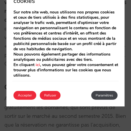
cookies
vue économique, que les hôtels enregistrent leurs
marques d’un point de vue défensif avec tous les
Sur notre site web, nous utilisons nos propres cookies
et ceux de tiers utilisés à des fins statistiques, pour
domaines et combinaisons possibles.
Si par
analyser le trafic web, permettant d'optimiser votre
navigation en personnalisant le contenu en fonction de
exemple votre hôtel s’appelle « ABC hôtel Paris »,
vos préférences et centres d'intérêt, en offrant des
vous pourriez réserver « abchotelparis.hotel »,
fonctions de médias sociaux et en vous montrant de la
publicité personnalisée basée sur un profil créé à partir
« abcparis.hotel », « abc-paris.hotel », « abc-hotel-
de vos habitudes de navigation.
Nous pouvons également partager des informations
paris.hotel », et une infinité d’autres combinaisons.
analytiques ou publicitaires avec des tiers.
Que ferez-vous ? Les acheter tous ?
En cliquant
ici
, vous pouvez gérer votre consentement et
trouver plus d'informations sur les cookies que nous
utilisons.
Combien ça coûte ?
Accepter
Refuser
Paramètres
Au jour d’aujourd’hui il est possible de réserver
gratuitement les domaines, qui sont prévus de
sortir sur le marché au second semestre 2015. Bien
que la réservation ne garantisse pas l’acquisition,