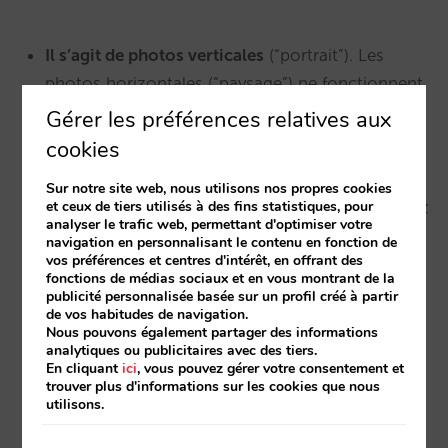
Il s’agit de photos verticales
(“portrait”). Les
photos horizontales (“paysage”) ne fonctionnent
pas, à moins de les redimensionner, ce qui leur
Gérer les préférences relatives aux
fait en général perdre de leur intérêt.
cookies
Sur notre site web, nous utilisons nos propres cookies
et ceux de tiers utilisés à des fins statistiques, pour
Il s’agit de petites photos
(118 x 175 px). N’utilisez
analyser le trafic web, permettant d'optimiser votre
pas de photos avec beaucoup de petits détails.
navigation en personnalisant le contenu en fonction de
vos préférences et centres d'intérêt, en offrant des
En en réduisant la taille, on ne distinguera plus
fonctions de médias sociaux et en vous montrant de la
rien. Il est mieux d’utiliser des photos avec un
publicité personnalisée basée sur un profil créé à partir
de vos habitudes de navigation.
gros plan de quelque chose, comme si vous
Nous pouvons également partager des informations
aviez zoomé. Les photos que vous trouvez
analytiques ou publicitaires avec des tiers.
En cliquant
ici
, vous pouvez gérer votre consentement et
magnifiques en plein écran pourraient apparaître
trouver plus d'informations sur les cookies que nous
très mauvaises en petite taille.
utilisons.