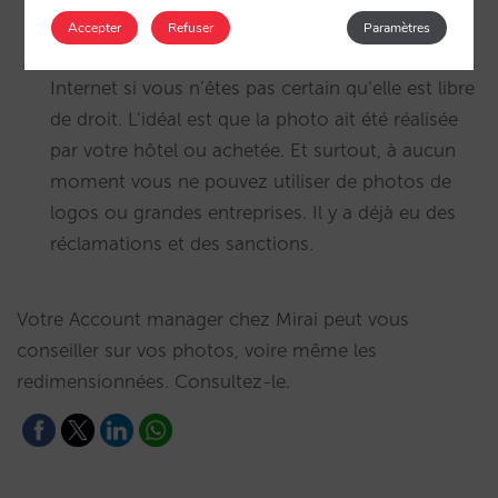
Attention aux droits
: Vous ne pouvez pas utiliser
Accepter
Refuser
Paramètres
n’importe quelle image que vous trouvez sur
Internet si vous n’êtes pas certain qu’elle est libre
de droit. L’idéal est que la photo ait été réalisée
par votre hôtel ou achetée. Et surtout, à aucun
moment vous ne pouvez utiliser de photos de
logos ou grandes entreprises. Il y a déjà eu des
réclamations et des sanctions.
Votre Account manager chez Mirai peut vous
conseiller sur vos photos, voire même les
redimensionnées. Consultez-le.