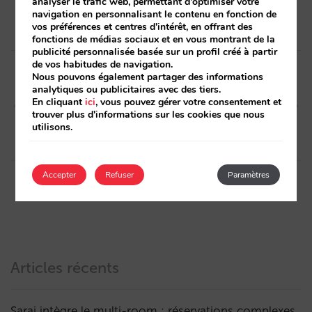
analyser le trafic web, permettant d'optimiser votre
navigation en personnalisant le contenu en fonction de
vos préférences et centres d'intérêt, en offrant des
fonctions de médias sociaux et en vous montrant de la
publicité personnalisée basée sur un profil créé à partir
Post
de vos habitudes de navigation.
Nous pouvons également partager des informations
navigation
Article précédent
Article suivant
analytiques ou publicitaires avec des tiers.
En cliquant
ici
, vous pouvez gérer votre consentement et
Avec Mirai, les prix de votre
Les prix de votre site visibles
trouver plus d'informations sur les cookies que nous
hôtel sur Google Hotel
sur TripAdvisor avec Mirai
utilisons.
Finder
Accepter
Refuser
Paramètres
Articles récents
Sarai intègre le multi-room : réservations complexes