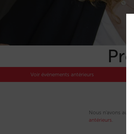
Pr
Voir événements antérieurs
Nous n'avons aucu
antérieurs
.