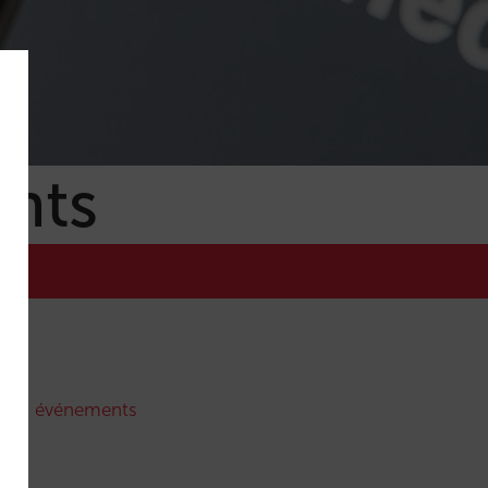
nts
 nos
événements