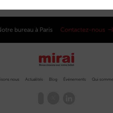
otre bureau à Paris
Contactez-nous
isons nous
Actualités
Blog
Événements
Qui somme