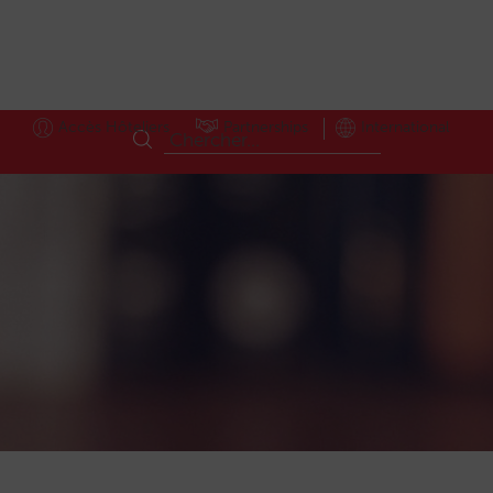
Accès Hôteliers
Partnerships
International