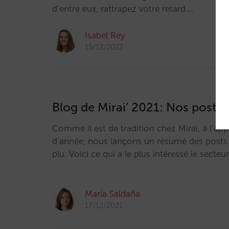
d’entre eux, rattrapez votre retard.…
Isabel Rey
15/12/2022
Blog de Mirai’ 2021: Nos posts l
Comme il est de tradition chez Mirai, à l’app
d’année, nous lançons un résumé des posts 
plu. Voici ce qui a le plus intéressé le secteu
María Saldaña
17/12/2021