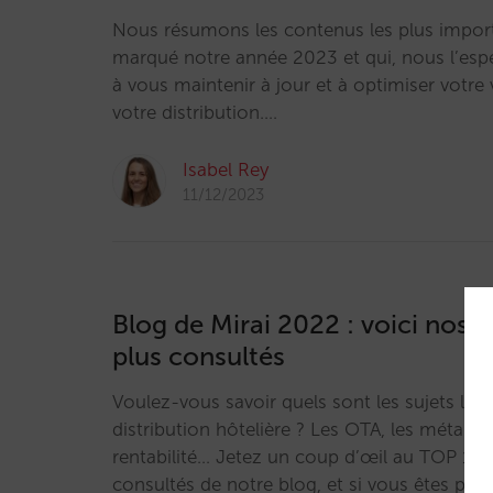
Nous résumons les contenus les plus import
marqué notre année 2023 et qui, nous l’esp
à vous maintenir à jour et à optimiser votre 
votre distribution.…
Isabel Rey
11/12/2023
Blog de Mirai 2022 : voici nos 1
plus consultés
Voulez-vous savoir quels sont les sujets les 
distribution hôtelière ? Les OTA, les méta-m
rentabilité… Jetez un coup d’œil au TOP 10 
consultés de notre blog, et si vous êtes pass