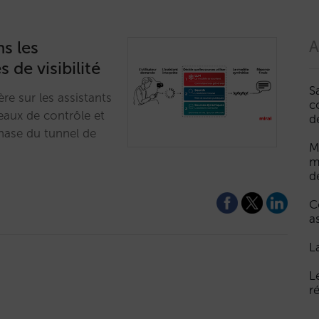
s les
A
s de visibilité
S
re sur les assistants
c
veaux de contrôle et
d
hase du tunnel de
M
m
d
C
a
L
L
r