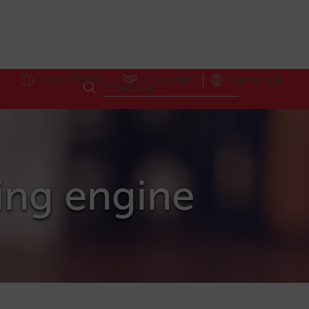
Accès Hôteliers
Partnerships
International
king engine