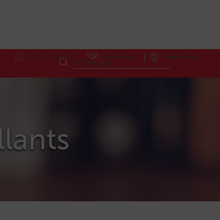
Accès Hôteliers
Partnerships
International
llants