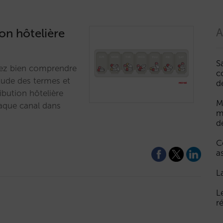
on hôtelière
A
S
evez bien comprendre
c
tude des termes et
d
ibution hôtelière
M
aque canal dans
m
d
C
a
L
L
r