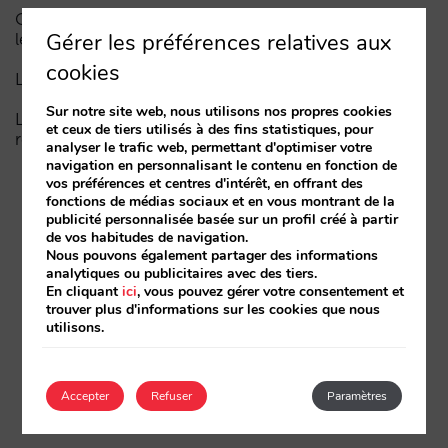
Comment un hôtel apparaît dans les assistants d’IA :
Gérer les préférences relatives aux
les trois couches de visibilité
cookies
La fin de l’ère « Book on Metasearch »
Sur notre site web, nous utilisons nos propres cookies
Le funnel dans l’IA est cassé. La clé pour le réparer
et ceux de tiers utilisés à des fins statistiques, pour
réside dans la phase de considération
analyser le trafic web, permettant d'optimiser votre
navigation en personnalisant le contenu en fonction de
vos préférences et centres d'intérêt, en offrant des
fonctions de médias sociaux et en vous montrant de la
publicité personnalisée basée sur un profil créé à partir
de vos habitudes de navigation.
Nous pouvons également partager des informations
analytiques ou publicitaires avec des tiers.
En cliquant
ici
, vous pouvez gérer votre consentement et
trouver plus d'informations sur les cookies que nous
utilisons.
Accepter
Refuser
Paramètres