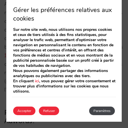
Adwords au plus haut. La cannibalisation existe
Gérer les préférences relatives aux
mais plus de réservations seront obtenus que sans
cookies
campagnes Adwords. Dans notre cas, ce fut 21%
des nouvelles réservations à travers des moteurs
Sur notre site web, nous utilisons nos propres cookies
et ceux de tiers utilisés à des fins statistiques, pour
de recherche mais cela pourrait également être
analyser le trafic web, permettant d'optimiser votre
navigation en personnalisant le contenu en fonction de
bien plus élevé (sont présentés les résultats de nos
vos préférences et centres d'intérêt, en offrant des
10 hôtels qui furent un succès
incluant les
fonctions de médias sociaux et en vous montrant de la
publicité personnalisée basée sur un profil créé à partir
coûts/commissions de la campagne Adwords). Les
de vos habitudes de navigation.
Nous pouvons également partager des informations
résultats dépendent surtout de facteurs externes
analytiques ou publicitaires avec des tiers.
(prix, disponibilité, site Internet de l’hôtel) et de
En cliquant
ici
, vous pouvez gérer votre consentement et
trouver plus d'informations sur les cookies que nous
l’optimisation continue d’Adwords.
utilisons.
Pourquoi nous recommandons
Accepter
Refuser
Paramètres
Adwords?