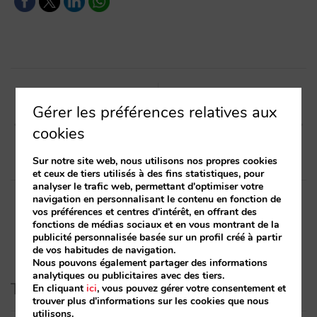
Post
navigation
Article précédent
Article suivant
Gérer les préférences relatives aux
Vous pouvez désormais
Chargez dès maintenant vos
cookies
restreindre les arrivées et les
disponibilités et tarifs pour
départs
2015
Sur notre site web, nous utilisons nos propres cookies
et ceux de tiers utilisés à des fins statistiques, pour
analyser le trafic web, permettant d'optimiser votre
navigation en personnalisant le contenu en fonction de
vos préférences et centres d'intérêt, en offrant des
fonctions de médias sociaux et en vous montrant de la
publicité personnalisée basée sur un profil créé à partir
de vos habitudes de navigation.
Nous pouvons également partager des informations
analytiques ou publicitaires avec des tiers.
Tags
En cliquant
ici
, vous pouvez gérer votre consentement et
trouver plus d'informations sur les cookies que nous
utilisons.