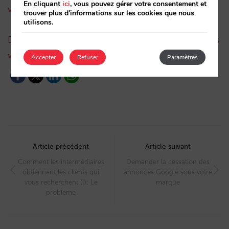
En cliquant
ici
, vous pouvez gérer votre consentement et
vous aurez réussi
trouver plus d'informations sur les cookies que nous
utilisons.
Demander la cessation des annonces Google sous
votre marque
Accepter
Refuser
Paramètres
Post
navigation
Article précédent
Article suivant
Comment les intermédiaires
Demander la cessation des
obtiennent les clients qui
annonces Google sous votre
vous recherchent (I): Le
marque
problème