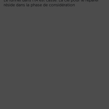
Le funnel dans l’IA est cassé. La clé pour le réparer
réside dans la phase de considération