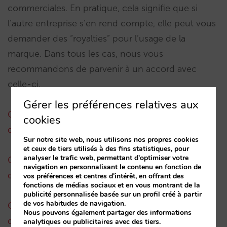
commerciales. En pratique, cela signifie que si
l’autre entreprise s’en rend compte, elle peut vous
demander des “royalties” pour l’usage de la
marque. Dans tous les cas, nous vous
recommandons de parvenir à un accord avec
celle-ci.
Gérer les préférences relatives aux
Comment les intermédiaires obtiennent les clients
cookies
qui vous recherchent (I): Le problème
Sur notre site web, nous utilisons nos propres cookies
et ceux de tiers utilisés à des fins statistiques, pour
analyser le trafic web, permettant d'optimiser votre
Comment les intermédiaires obtiennent les clients
navigation en personnalisant le contenu en fonction de
qui vous recherchent (II): Alternatives
vos préférences et centres d'intérêt, en offrant des
fonctions de médias sociaux et en vous montrant de la
publicité personnalisée basée sur un profil créé à partir
de vos habitudes de navigation.
Comment les intermédiaires obtiennent les clients
Nous pouvons également partager des informations
qui vous recherchent (III et dernier): Une fois que
analytiques ou publicitaires avec des tiers.