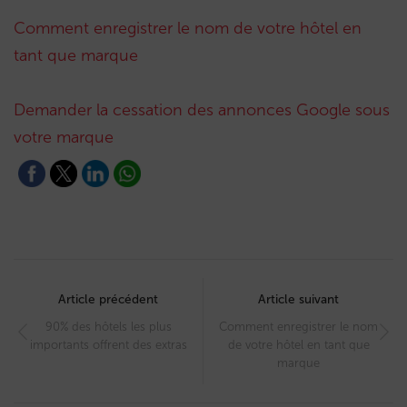
Comment enregistrer le nom de votre hôtel en
tant que marque
Demander la cessation des annonces Google sous
votre marque
Post
navigation
Article précédent
Article suivant
90% des hôtels les plus
Comment enregistrer le nom
importants offrent des extras
de votre hôtel en tant que
marque