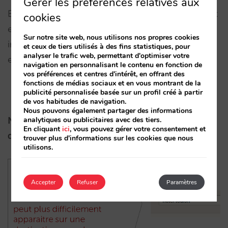
Gérer les préférences relatives aux
Bien sûr, votre site devra être attractif, convaincant
cookies
et proposer le meilleur, tant d’un point de vue
Sur notre site web, nous utilisons nos propres cookies
information, photos et contenus mais également
et ceux de tiers utilisés à des fins statistiques, pour
analyser le trafic web, permettant d'optimiser votre
en tarif et accès à la dernière chambre disponible.
navigation en personnalisant le contenu en fonction de
vos préférences et centres d'intérêt, en offrant des
fonctions de médias sociaux et en vous montrant de la
publicité personnalisée basée sur un profil créé à partir
de vos habitudes de navigation.
Nous pouvons également partager des informations
analytiques ou publicitaires avec des tiers.
Nous ne parlons pas des recherches sur votre
En cliquant
ici
, vous pouvez gérer votre consentement et
destination:
trouver plus d'informations sur les cookies que nous
utilisons.
Accepter
Refuser
Paramètres