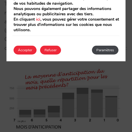
de vos habitudes de navigation.
Tout cela fait partie du nombre de « réservations
Nous pouvons également partager des informations
moyennes du mois », une information que vous
analytiques ou publicitaires avec des tiers.
En cliquant
ici
, vous pouvez gérer votre consentement et
avez l’habitude d’utiliser. Lorsque vous pensez à
trouver plus d'informations sur les cookies que nous
utilisons.
(par exemple « 3 jours d’anticipation moyenne »).
C’est seulement une moyenne, qui peut se
décomposer et être présentée avec plus de détail :
Accepter
Refuser
Paramètres