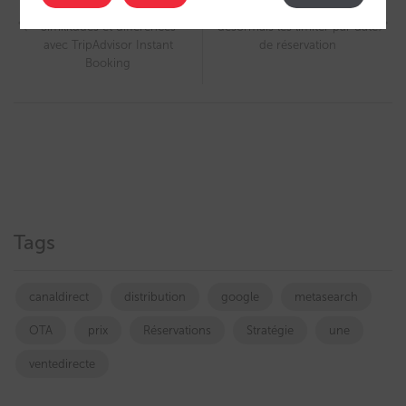
Book on Google (4 sur 4) :
Offres : vous pouvez
Similitudes et différences
désormais les limiter par date
avec TripAdvisor Instant
de réservation
Booking
Tags
canaldirect
distribution
google
metasearch
OTA
prix
Réservations
Stratégie
une
ventedirecte