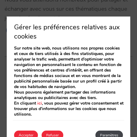
échanger avec vous sur ces thématiques chaque
jour plus fondamentales.
Gérer les préférences relatives aux
cookies
Sur notre site web, nous utilisons nos propres cookies
et ceux de tiers utilisés à des fins statistiques, pour
analyser le trafic web, permettant d'optimiser votre
navigation en personnalisant le contenu en fonction de
Entrées apparentées
vos préférences et centres d'intérêt, en offrant des
fonctions de médias sociaux et en vous montrant de la
publicité personnalisée basée sur un profil créé à partir
Mirai participe au E-day Tourisme de Lille
de vos habitudes de navigation.
Nous pouvons également partager des informations
analytiques ou publicitaires avec des tiers.
En cliquant
ici
, vous pouvez gérer votre consentement et
trouver plus d'informations sur les cookies que nous
utilisons.
Post
navigation
Article précédent
Article suivant
Accepter
Refuser
Paramètres