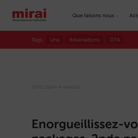
Que faisons nous
Act
Tags:
Une
Réservations
OTA
29/01/2014
4 minutes
Enorgueillissez-vo