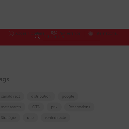
Accès Hôteliers
Partnerships
International
ags
canaldirect
distribution
google
metasearch
OTA
prix
Réservations
Stratégie
une
ventedirecte