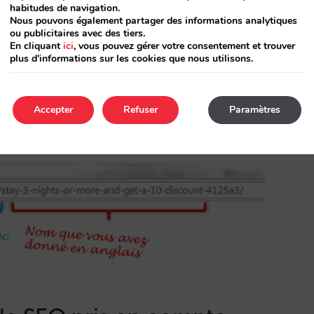
habitudes de navigation.
Nous pouvons également partager des informations analytiques
ou publicitaires avec des tiers.
En cliquant
ici
, vous pouvez gérer votre consentement et trouver
plus d'informations sur les cookies que nous utilisons.
onstruit également. L’URL se formera en partie
e) et en partie avec le nom que vous lui aurez
 mettre des titres et descriptions à vos offres
Accepter
Refuser
Paramètres
 votre site).