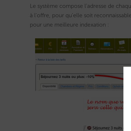
Le système compose l’adresse de chaqu
à l’offre, pour qu’elle soit reconnaissab
pour une meilleure indexation :