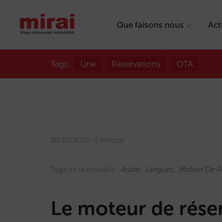
Que faisons nous
Act
Tags:
Une
Réservations
OTA
20/10/2022
1 minute
Tags de la nouvelle:
Arabe
Langues
Moteur De R
Le moteur de réser