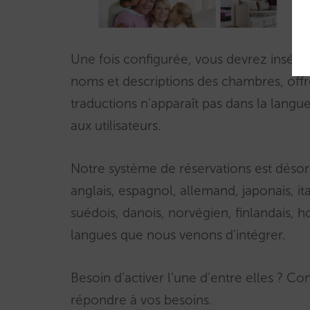
Une fois configurée, vous devrez insérer 
noms et descriptions des chambres, offres
traductions n’apparaît pas dans la langue
aux utilisateurs.
Notre système de réservations est désorm
anglais, espagnol, allemand, japonais, ita
suédois, danois, norvégien, finlandais, ho
langues que nous venons d’intégrer.
Besoin d’activer l’une d’entre elles ? C
répondre à vos besoins.