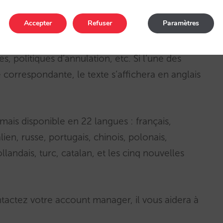
Accepter
Refuser
Paramètres
les traductions spécifiques de votre hôtel :
, politiques d’annulation, etc. Si l’une des
 correspondante, le texte s’affichera en anglais
ais disponible en 22 langues : français,
lien, russe, portugais, chinois, polonais,
llandais, turc, catalan, et les cinq nouvelles
ontactez votre account manager, il vous aidera à