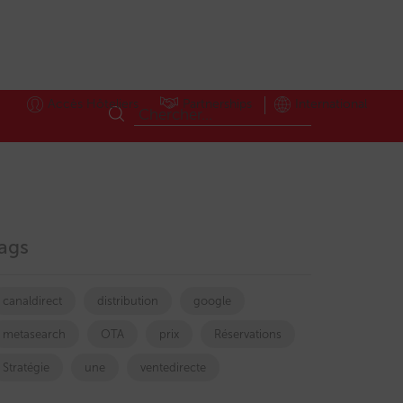
Accès Hôteliers
Partnerships
International
ags
canaldirect
distribution
google
metasearch
OTA
prix
Réservations
Stratégie
une
ventedirecte