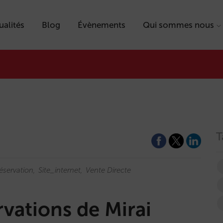
ualités
Blog
Évènements
Qui sommes nous
T
éservation
Site_internet
Vente Directe
vations de Mirai