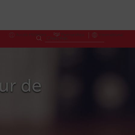
Accès Hôteliers
Partnerships
International
eur de