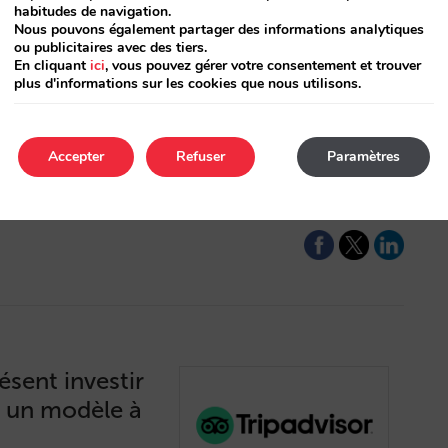
habitudes de navigation.
Nous pouvons également partager des informations analytiques
pports
ou publicitaires avec des tiers.
En cliquant
ici
, vous pouvez gérer votre consentement et trouver
 BI
plus d'informations sur les cookies que nous utilisons.
ns notre BI, en y
é de cette
Accepter
Refuser
Paramètres
s, le taux de
ésent investir
c un modèle à