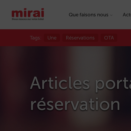
Que faisons nous
Act
Tags:
Une
Réservations
OTA
Articles por
réservation