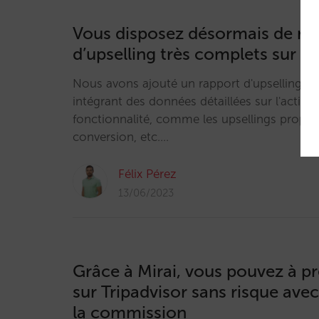
Vous disposez désormais de ra
d’upselling très complets sur le
Nous avons ajouté un rapport d'upselling da
intégrant des données détaillées sur l'activit
fonctionnalité, comme les upsellings proposé
conversion, etc.…
Félix Pérez
13/06/2023
Grâce à Mirai, vous pouvez à pr
sur Tripadvisor sans risque ave
la commission