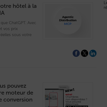
L
tre hôtel à la
r
IA
ls que ChatGPT. Avec
t vos prix
réelles sous votre
ous pouvez
tre moteur de
e conversion