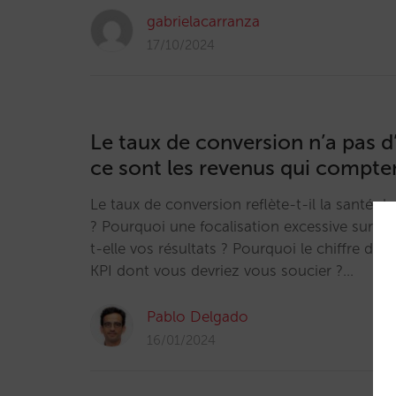
gabrielacarranza
17/10/2024
Le taux de conversion n’a pas 
ce sont les revenus qui compte
Le taux de conversion reflète-t-il la santé d
? Pourquoi une focalisation excessive sur la
t-elle vos résultats ? Pourquoi le chiffre d’affa
KPI dont vous devriez vous soucier ?…
Pablo Delgado
16/01/2024