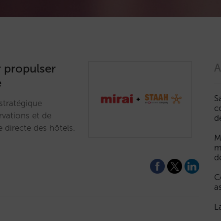
r propulser
A
e
S
 stratégique
c
rvations et de
d
e directe des hôtels.
M
m
d
C
a
L